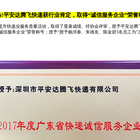
条!平安达腾飞快递获行业肯定，取得“诚信服务企业”荣誉
织开展提升快递业服务质量活动，取得了显著成绩。经协会评审，授予平安达
递诚信服务企业”荣誉称号；授予“授予杨河春、朱雄友、陈金碧3名员工为“2